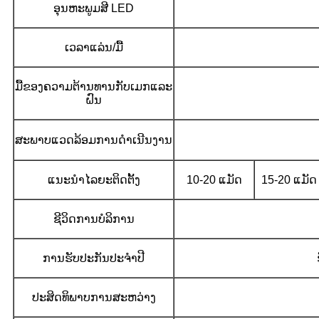
ອຸນຫະພູມສີ LED
ເວລາແລ່ນ/ມື້
ມື້ຂອງຄວາມຕ້ານທານກັບເມກແລະ
ຝົນ
ສະພາບແວດລ້ອມການດໍາເນີນງານ
ແນະນຳໄລຍະຕິດຕັ້ງ
10-20 ແມັດ
15-20 ແມັດ
ຊີວິດການບໍລິການ
ການຮັບປະກັນປະຈໍາປີ
ປະສິດທິພາບການສະຫວ່າງ