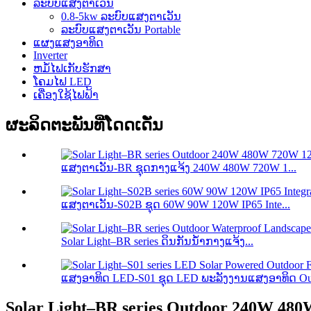
ລະບົບແສງຕາເວັນ
0.8-5kw ລະບົບແສງຕາເວັນ
ລະບົບແສງຕາເວັນ Portable
ແຜງແສງອາທິດ
Inverter
ຫມໍ້ໄຟເກັບຮັກສາ
ໂຄມໄຟ LED
ເຄື່ອງໃຊ້ໄຟຟ້າ
ຜະລິດຕະພັນທີ່ໂດດເດັ່ນ
ແສງຕາເວັນ-BR ຊຸດກາງແຈ້ງ 240W 480W 720W 1...
ແສງຕາເວັນ-S02B ຊຸດ 60W 90W 120W IP65 Inte...
Solar Light–BR series ດິນກັນນ້ຳກາງແຈ້ງ...
ແສງອາທິດ LED-S01 ຊຸດ LED ພະລັງງານແສງອາທິດ Out
Solar Light–BR series Outdoor 240W 480W