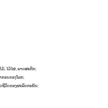
ມ້​, ໄມ້​ໄຜ່​, ພາດ​ສະ​ຕິກ​;
ຍາກອນຂອງໂລກ;
ຼອດຊີວິດຂອງຜະລິດຕະພັນ;