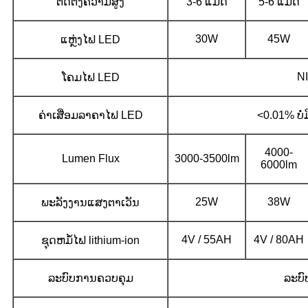
ຕິດຕັ້ງຄວາມສູງ
3-6 ແມັດ
5-6 ແມັດ
30W
45W
ແຫຼ່ງໄຟ LED
NI
ໂຄມໄຟ LED
ຄ່າເສື່ອມລາຄາໄຟ LED
<0.01% ບໍ່
4000-
Lumen Flux
3000-3500lm
6000lm
25W
38W
ພະລັງງານແສງຕາເວັນ
4V / 55AH
4V / 80AH
ຊຸດຫມໍ້ໄຟ lithium-ion
ລະບົບການຄວບຄຸມ
ລະບົ