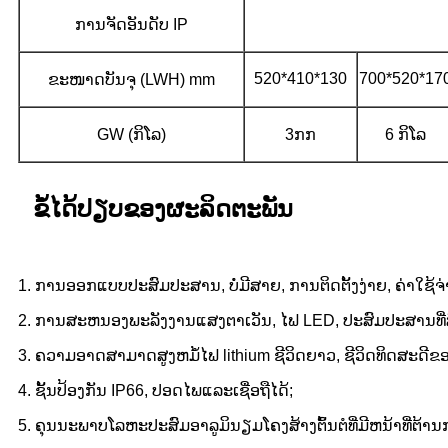
ການຈັດອັນດັບ IP
520*410*130
700*520*17
ຂະໜາດບັນຈຸ (LWH) mm
GW (ກິໂລ)
3ກກ
6 ກິໂລ
ຂໍ້ໄດ້ປຽບຂອງຜະລິດຕະພັນ
1. ການ​ອອກ​ແບບ​ປະ​ສົມ​ປະ​ສານ​, ບໍ່​ມີ​ສາຍ​, ການ​ຕິດ​ຕັ້ງ​ງ່າຍ​, ຄ່າ​ໃຊ້​ຈ່າຍ​
2. ການສະຫນອງພະລັງງານແສງຕາເວັນ, ໄຟ LED, ປະສົມປະສານທີ
3. ຄວາມອາດສາມາດສູງຫມໍ້ໄຟ lithium ຊີວິດຍາວ, ຊີວິດທິດສະດີຂອງ 
4. ຊັ້ນປ້ອງກັນ IP66, ປອດໄພແລະເຊື່ອຖືໄດ້;
5. ຄຸນນະພາບໂລຫະປະສົມອາລູມິນຽມໂຄງສ້າງຕົ້ນຕໍທີ່ມີຫນ້າທີ່ຕ້ານກາ