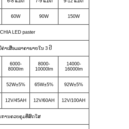
6-8 ແມັດ
7-9 ແມັດ
9-12 ແມັດ
60W
90W
150W
CHIA LED paster
ມີຄ່າເສື່ອມລາຄາພາຍໃນ 3 ປີ
6000-
8000-
14000-
8000lm
10000lm
16000lm
52W±5%
65W±5%
92W±5%
12V/45AH
12V/60AH
12V/100AH
ບການຄວບຄຸມທີ່ສົດໃສ