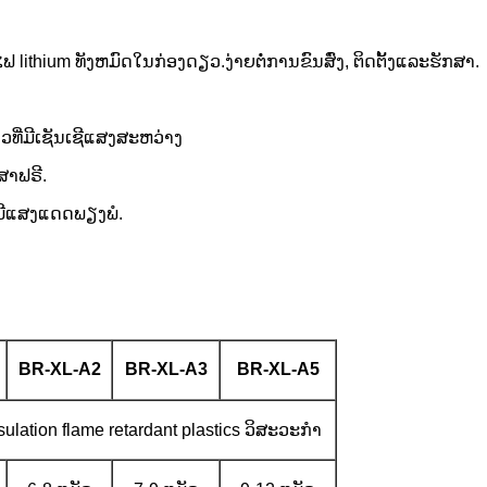
ithium ທັງຫມົດໃນກ່ອງດຽວ.ງ່າຍຕໍ່ການຂົນສົ່ງ, ຕິດຕັ້ງແລະຮັກສາ.
ທີ່ມີເຊັນເຊີແສງສະຫວ່າງ
ສາຟຣີ.
ີ່ມີແສງແດດພຽງພໍ.
BR-XL-A2
BR-XL-A3
BR-XL-A5
ulation flame retardant plastics ວິສະວະກໍາ