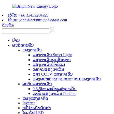
ເບີໂທ: +86 13459204925
ອີເມວ: john@brightsupplychain.com
English
ບ້ານ
ຜະລິດຕະພັນ
ແສງຕາເວັນ
ແສງຕາເວັນ Street Light
ແສງຕາເວັນພູມສັນຖານ
ແສງຕາເວັນນໍ້າຖ້ວມ
ເພດານແສງຕາເວັນ
ແສງ CCTV ແສງຕາເວັນ
ແສງສະຫວ່າງການຈະລາຈອນແສງຕາເວັນ
ລະບົບແສງຕາເວັນ
0.8-5kw ລະບົບແສງຕາເວັນ
ລະບົບແສງຕາເວັນ Portable
ແຜງແສງອາທິດ
Inverter
ຫມໍ້ໄຟເກັບຮັກສາ
ໂຄມໄຟ LED