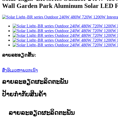
Wall Garden Park Aluminum Solar LED F
ລາຍ​ລະ​ອຽດ​ສັ້ນ​:
ສົ່ງອີເມວຫາພວກເຮົາ
ລາຍລະອຽດຜະລິດຕະພັນ
ປ້າຍກຳກັບສິນຄ້າ
ລາຍລະອຽດຜະລິດຕະພັນ