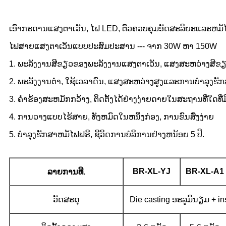
ເອົາກະດານແສງຕາເວັນ, ໄຟ LED, ຕົວຄວບຄຸມອັດສະລິຍະແລະຫມໍ້ໄຟ l
ໄຟສາຍແສງຕາເວັນແບບປະສົມປະສານ --- ຈາກ 30W ຫາ 150W
1. ພະລັງງານສີຂຽວຂອງພະລັງງານແສງຕາເວັນ, ແສງສະຫວ່າງສີຂຽວ
2. ພະລັງງານຕ່ໍາ, ໃຊ້ເວລາດົນ, ແສງສະຫວ່າງສູງແລະການບໍາລຸງຮັກ
3. ຄໍາຮ້ອງສະຫມັກກວ້າງ, ຕິດຕັ້ງໄດ້ຢ່າງງ່າຍດາຍໃນສະຖານທີ່ໃດທ
4. ການວາງແບບໄຮ້ສາຍ, ທັງຫມົດໃນຫນຶ່ງກ່ອງ, ການຂົນສົ່ງງ່າຍ
5. ບໍາລຸງຮັກສາຫມໍ້ໄຟຟຣີ, ຊີວິດການບໍລິການຢ່າງຫນ້ອຍ 5 ປີ.
BR-XL-YJ
BR-XL-A1
ລາຍ​ການ​ທີ.
ວັດສະດຸ
Die casting ອະລູມິນຽມ + ins