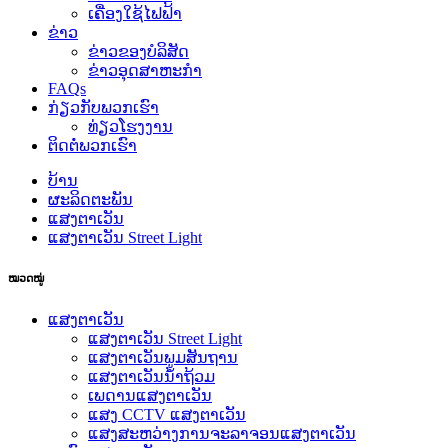
ເຄື່ອງໃຊ້ໄຟຟ້າ
ຂ່າວ
ຂ່າວຂອງບໍລິສັດ
ຂ່າວອຸດສາຫະກໍາ
FAQs
ກ່ຽວ​ກັບ​ພວກ​ເຮົາ
ທ່ຽວໂຮງງານ
ຕິດ​ຕໍ່​ພວກ​ເຮົາ
ບ້ານ
ຜະລິດຕະພັນ
ແສງຕາເວັນ
ແສງຕາເວັນ Street Light
ໝວດໝູ່
ແສງຕາເວັນ
ແສງຕາເວັນ Street Light
ແສງຕາເວັນພູມສັນຖານ
ແສງຕາເວັນນໍ້າຖ້ວມ
ເພດານແສງຕາເວັນ
ແສງ CCTV ແສງຕາເວັນ
ແສງສະຫວ່າງການຈະລາຈອນແສງຕາເວັນ