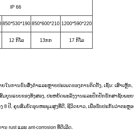
IP 66
0
850*530*190
850*600*210
1200*590*220
12 ກິ​ໂລ
13ກກ
17 ກິ​ໂລ
ໃນ​ການ​ຂົນ​ສົ່ງ​ຕ​່​ໍ​າ​ແລະ​ຫຼາຍ​ປະ​ເພດ​ຂອງ​ການ​ຕິດ​ຕັ້ງ​, ເຊັ່ນ​: ເສົາ​ເຫຼັກ​, ໄ
່ສົມບູນແບບຂອງທັງສອງ, ປະຫຍັດພະລັງງານແລະປົກປັກຮັກສາຊັບພະ
8 ປີ, ຄຸນສົມບັດອຸນຫະພູມສູງທີ່ດີ, ຊີວິດຍາວ, ເພື່ອຮັບປະກັນວ່າຕະຫ
ນ rust ແລະ ant-corrosion ທີ່ດີເລີດ.