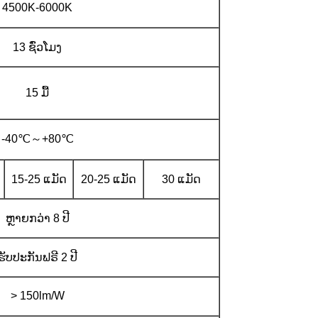
4500K-6000K
13 ຊົ່ວໂມງ
15 ມື້
-40℃～+80℃
15-25 ແມັດ
20-25 ແມັດ
30 ແມັດ
ຫຼາຍກວ່າ 8 ປີ
ຮັບປະກັນຟຣີ 2 ປີ
> 150lm/W